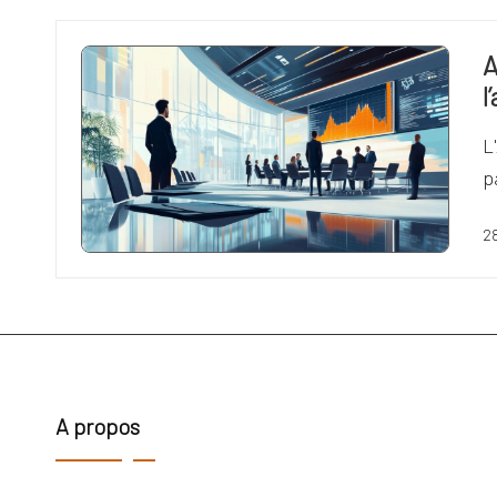
A
l
L
p
2
A propos