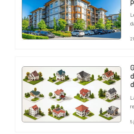
p
L
d
21
G
d
d
L
r
5 