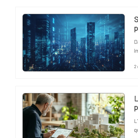
S
p
D
i
2
L
p
L
q