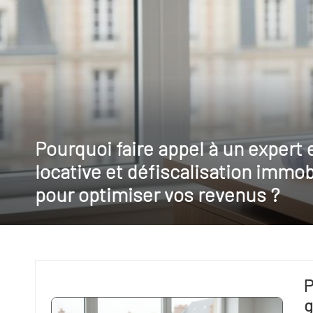
r
pi
lo
t
e
Pourquoi faire appel à un expert 
locative et défiscalisation immob
pour optimiser vos revenus ?
P
g