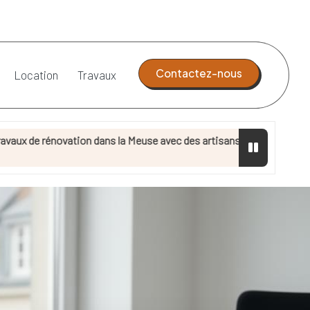
Contactez-nous
Location
Travaux
tion dans la Meuse avec des artisans qualifiés
Trouver
13 mai 20