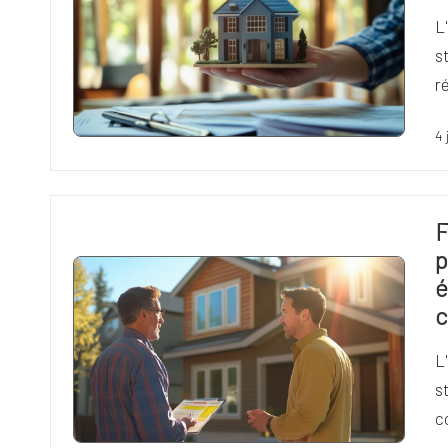
L
s
r
4 
F
p
é
c
L
s
c