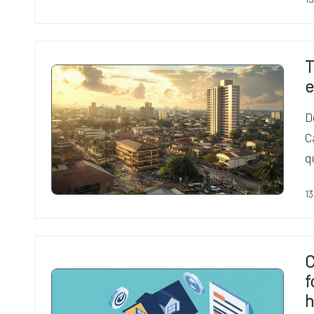
T
e
D
C
q
13
C
f
h