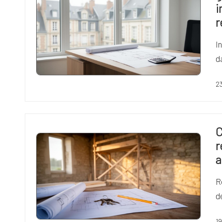
i
r
I
d
23
C
r
a
R
d
19