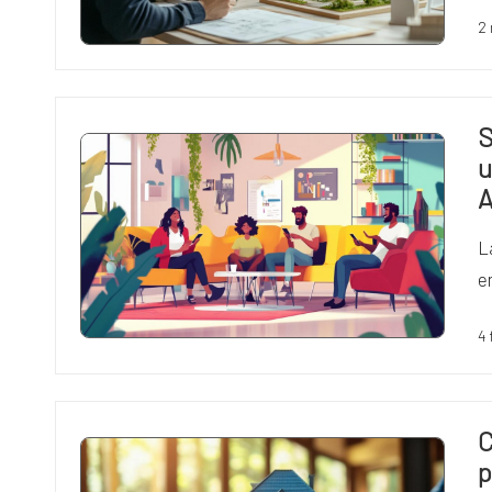
2
S
u
A
L
e
4 
C
p