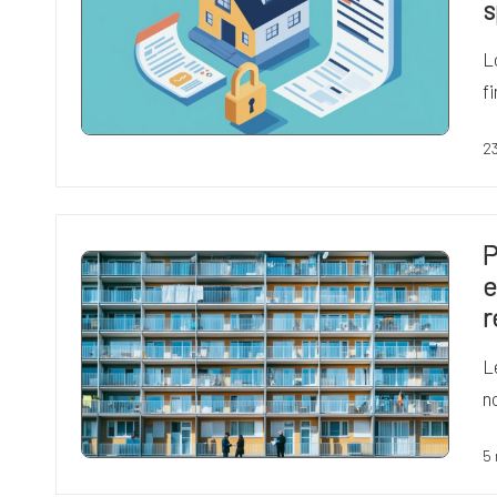
s
L
f
2
P
e
r
L
n
5