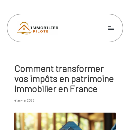
Skip
to
content
I
m
m
Comment transformer
o
vos impôts en patrimoine
bi
immobilier en France
li
e
4 janvier 2026
r
pi