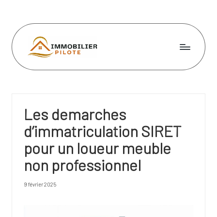
Skip
to
content
I
m
m
Les demarches
o
d’immatriculation SIRET
bi
pour un loueur meuble
li
non professionnel
e
r
9 février 2025
pi