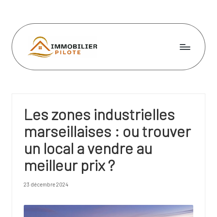
Skip
to
content
I
m
m
Les zones industrielles
o
marseillaises : ou trouver
bi
un local a vendre au
li
meilleur prix ?
e
r
23 décembre 2024
pi