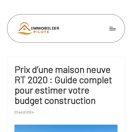
Skip
to
content
I
m
m
Prix d’une maison neuve
o
RT 2020 : Guide complet
bi
pour estimer votre
li
budget construction
e
r
23 août 2024
pi