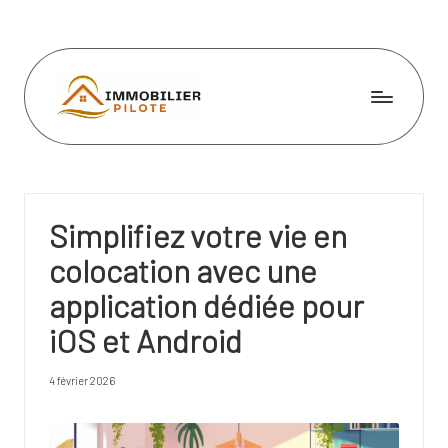
Skip
to
content
I
m
m
Simplifiez votre vie en
o
colocation avec une
bi
application dédiée pour
li
iOS et Android
e
r
4 février 2026
pi