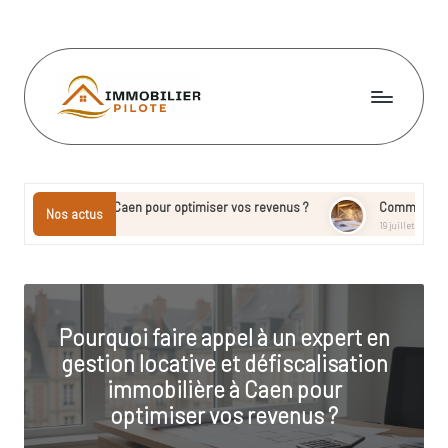
Skip
to
content
I
m
m
ère à Caen pour optimiser vos revenus ?
Comment organiser vos trava
Nos actus
19 juillet 2026
o
bi
li
Pourquoi faire appel à un expert en
e
gestion locative et défiscalisation
r
immobilière à Caen pour
pi
optimiser vos revenus ?