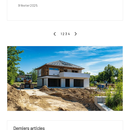
9 février 2025
Pagination
1
2
3
4
PREVIOUS
NEXT
des
PAGE
PAGE
publications
Derniers articles